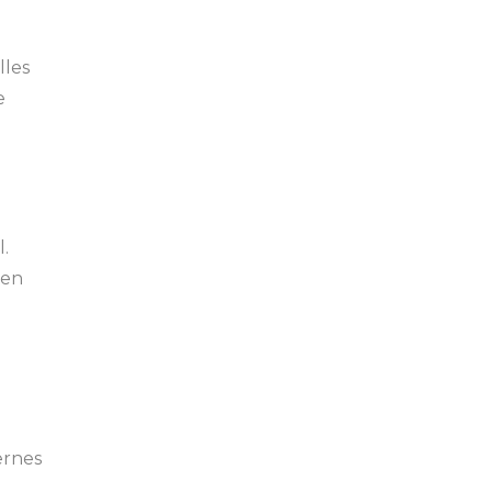
lles
e
.
 en
ernes