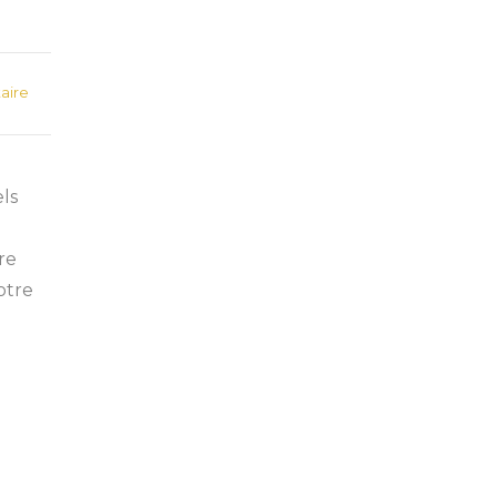
aire
els
u
re
otre