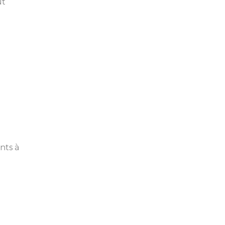
ut
nts à