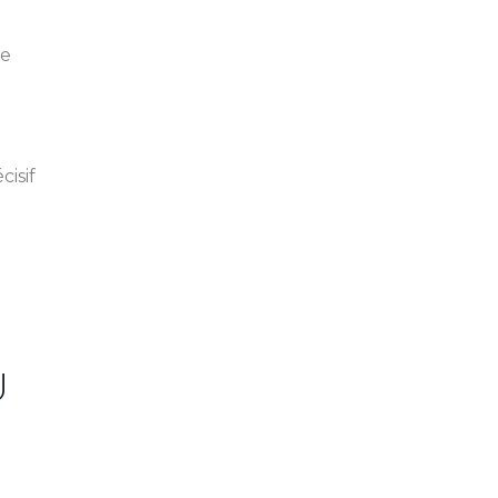
ne
cisif
U